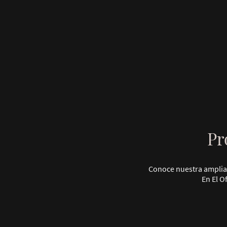
Pr
Conoce nuestra amplia 
En El O